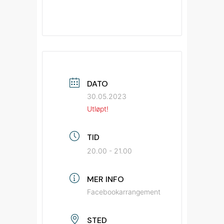
DATO
30.05.2023
Utløpt!
TID
20.00 - 21.00
MER INFO
Facebookarrangement
STED