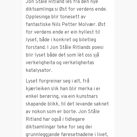
Jon Ståle Ritland les frå den nye
diktsamlinga si Øst for verdens ende.
Opplesinga blir tonesett av
fantastiske Nils Petter Molvær. Øst
for verdens ende er ein hyllest til
lyset, både i konkret og biletleg
forstand. I Jon Ståle Ritlands poesi
blir lyset både det som lèt oss sjå
verkeligheita og verkeligheitas
katalysator.
Lyset forgreinar seg i alt, frå
kjærleiken slik han blir merka i ei
enkel berøring, via ein kunstnars
skapande blikk, til det levande saknet
av nokon som er borte. Jon Ståle
Ritland har også i tidlegare
diktsamlingar teke for seg dei
grunnleggjande føresetnadene i livet,