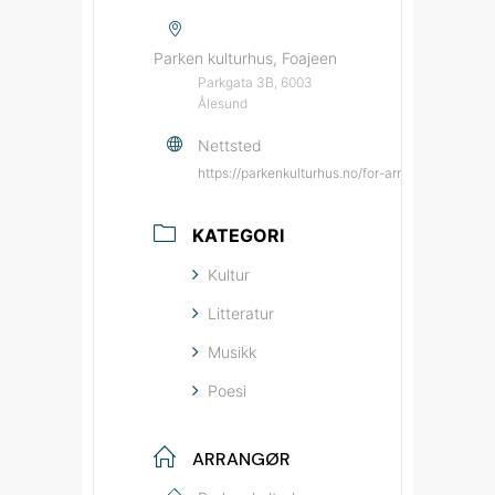
Parken kulturhus, Foajeen
Parkgata 3B, 6003
Ålesund
Nettsted
https://parkenkulturhus.no/for-arrangorar/par
KATEGORI
Kultur
Litteratur
Musikk
Poesi
ARRANGØR