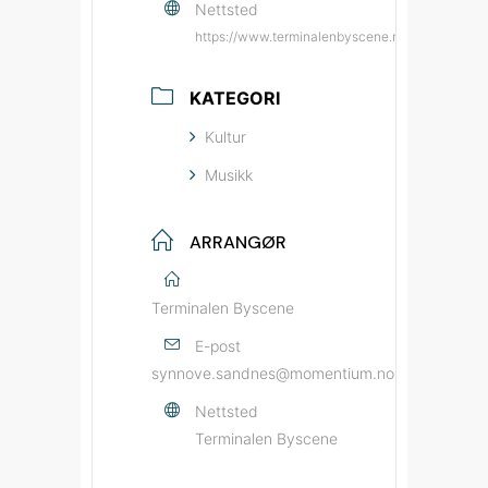
Nettsted
https://www.terminalenbyscene.no/?source=by
KATEGORI
Kultur
Musikk
ARRANGØR
Terminalen Byscene
E-post
synnove.sandnes@momentium.no
Nettsted
Terminalen Byscene