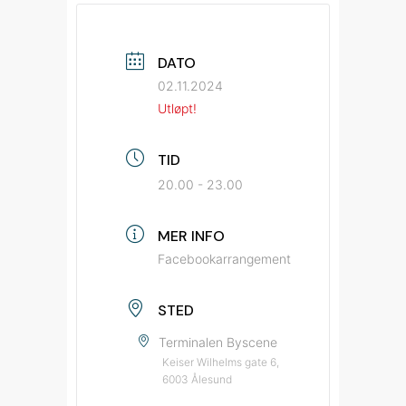
DATO
02.11.2024
Utløpt!
TID
20.00 - 23.00
MER INFO
Facebookarrangement
STED
Terminalen Byscene
Keiser Wilhelms gate 6,
6003 Ålesund