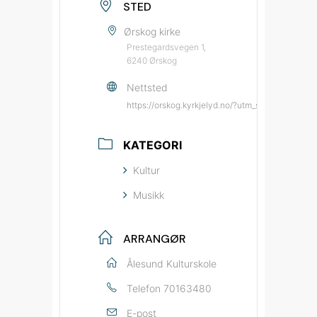
STED
Ørskog kirke
Prestegardsvegen 1,
6240 Ørskog
Nettsted
https://orskog.kyrkjelyd.no/?utm_source=bypa
KATEGORI
Kultur
Musikk
ARRANGØR
Ålesund Kulturskole
Telefon
70163480
E-post