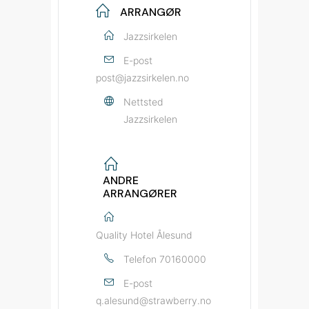
ARRANGØR
Jazzsirkelen
E-post
post@jazzsirkelen.no
Nettsted
Jazzsirkelen
ANDRE
ARRANGØRER
Quality Hotel Ålesund
Telefon
70160000
E-post
q.alesund@strawberry.no