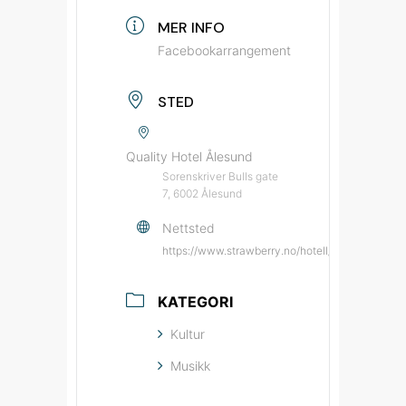
MER INFO
Facebookarrangement
STED
Quality Hotel Ålesund
Sorenskriver Bulls gate
7, 6002 Ålesund
Nettsted
https://www.strawberry.no/hotell/norge/alesund
KATEGORI
Kultur
Musikk