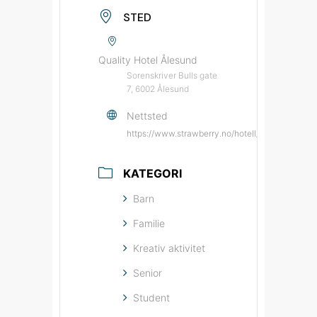
STED
Quality Hotel Ålesund
Sorenskriver Bulls gate
7, 6002 Ålesund
Nettsted
https://www.strawberry.no/hotell/norge/alesund
KATEGORI
Barn
Familie
Kreativ aktivitet
Senior
Student