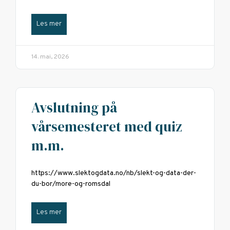
Les mer
14. mai, 2026
Avslutning på
vårsemesteret med quiz
m.m.
https://www.slektogdata.no/nb/slekt-og-data-der-
du-bor/more-og-romsdal
Les mer