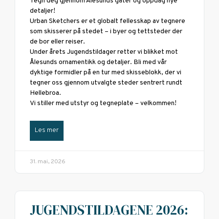
Tegn deg gjennom Ålesunds gater og oppdag nye
detaljer!
Urban Sketchers er et globalt fellesskap av tegnere
som skisserer på stedet – i byer og tettsteder der
de bor eller reiser.
Under årets Jugendstildager retter vi blikket mot
Ålesunds ornamentikk og detaljer. Bli med vår
dyktige formidler på en tur med skisseblokk, der vi
tegner oss gjennom utvalgte steder sentrert rundt
Hellebroa.
Vi stiller med utstyr og tegneplate – velkommen!
Les mer
31. mai, 2026
JUGENDSTILDAGENE 2026: