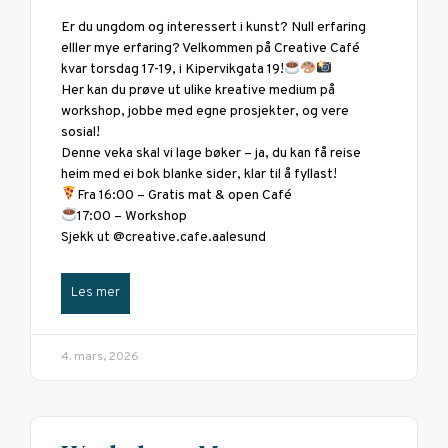
Er du ungdom og interessert i kunst? Null erfaring
elller mye erfaring? Velkommen på Creative Café
kvar torsdag 17-19, i Kipervikgata 19!
Her kan du prøve ut ulike kreative medium på
workshop, jobbe med egne prosjekter, og vere
sosial!
Denne veka skal vi lage bøker – ja, du kan få reise
heim med ei bok blanke sider, klar til å fyllast!
Fra 16:00 – Gratis mat & open Café
17:00 – Workshop
Sjekk ut @creative.cafe.aalesund
Les mer
4. mars, 2026