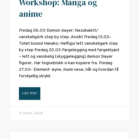
Workshop: Manga og
anime
Fredag 06.03-Demon slayer: Nezukulett/
vanskeligArk step by step. Ansikt Fredag 13.03–
Toilet bound Hanako: Helfigur lett vanskeligark step
by step Fredag 20.03-Fargelegging med fargeblyant
– lett og vanskelig (skyggelegging) demon Slayer
figurer. Har tegneblokk vi kan kopiere fra. Fredag
27.03– Element- øyne, munn nese, hår og hvordan få
forskjellig utrykk
Les mer
4. mars, 2026