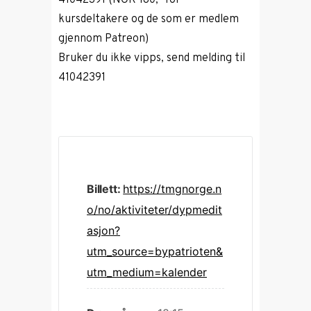
41042391 (NOK 180,- for
kursdeltakere og de som er medlem
gjennom Patreon)
Bruker du ikke vipps, send melding til
41042391
Billett:
https://tmgnorge.n
o/no/aktiviteter/dypmedit
asjon?
utm_source=bypatrioten&
utm_medium=kalender