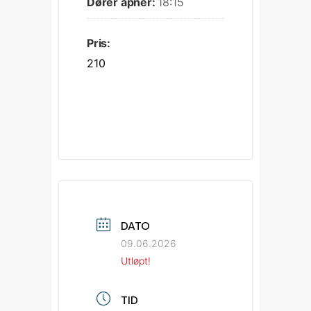
Dører åpner:
18:15
Pris:
210
DATO
09.06.2026
Utløpt!
TID