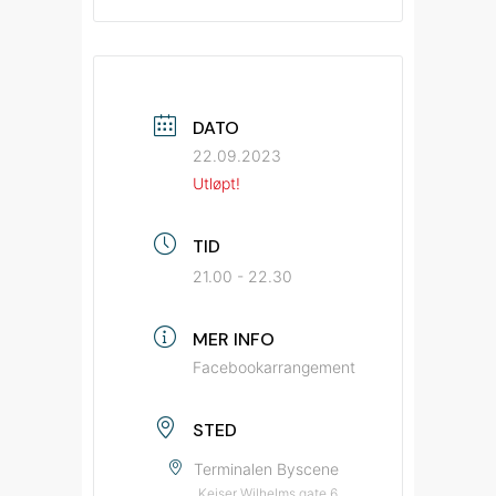
DATO
22.09.2023
Utløpt!
TID
21.00 - 22.30
MER INFO
Facebookarrangement
STED
Terminalen Byscene
Keiser Wilhelms gate 6,