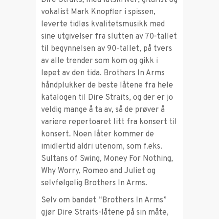
Dire Straits, med låtskriver, gitarist og
vokalist Mark Knopfler i spissen,
leverte tidløs kvalitetsmusikk med
sine utgivelser fra slutten av 70-tallet
til begynnelsen av 90-tallet, på tvers
av alle trender som kom og gikk i
løpet av den tida. Brothers In Arms
håndplukker de beste låtene fra hele
katalogen til Dire Straits, og der er jo
veldig mange å ta av, så de prøver å
variere repertoaret litt fra konsert til
konsert. Noen låter kommer de
imidlertid aldri utenom, som f.eks.
Sultans of Swing, Money For Nothing,
Why Worry, Romeo and Juliet og
selvfølgelig Brothers In Arms.
Selv om bandet “Brothers In Arms”
gjør Dire Straits-låtene på sin måte,