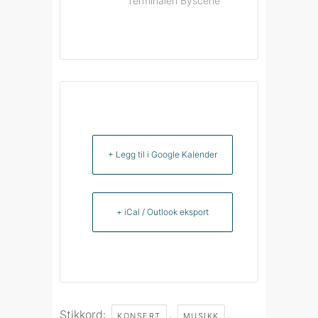
Terminalen Byscene
+ Legg til i Google Kalender
+ iCal / Outlook eksport
Stikkord:
,
,
KONSERT
MUSIKK