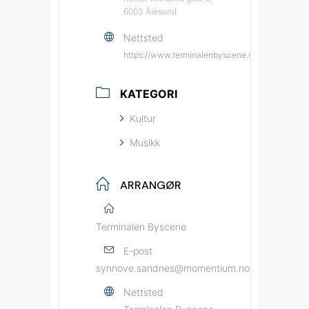
6003 Ålesund
Nettsted
https://www.terminalenbyscene.no/?source=by
KATEGORI
Kultur
Musikk
ARRANGØR
Terminalen Byscene
E-post
synnove.sandnes@momentium.no
Nettsted