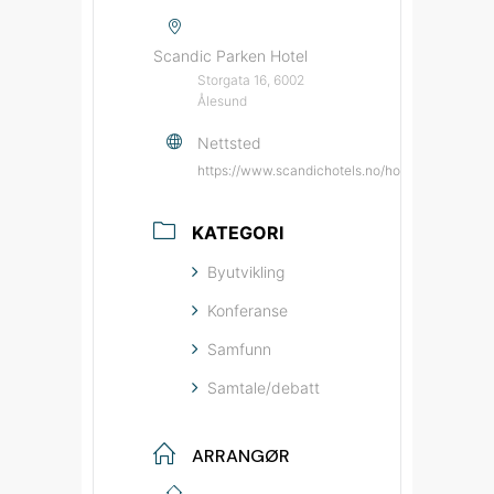
Scandic Parken Hotel
Storgata 16, 6002
Ålesund
Nettsted
https://www.scandichotels.no/hotell/norge/al
KATEGORI
Byutvikling
Konferanse
Samfunn
Samtale/debatt
ARRANGØR