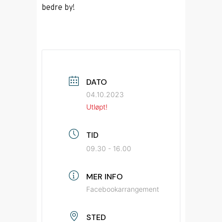
bedre by!
DATO
04.10.2023
Utløpt!
TID
09.30 - 16.00
MER INFO
Facebookarrangement
STED