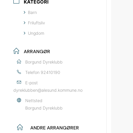
KATEGORI
Barn
Friluftsliv
Ungdom
ARRANGØR
Borgund Dyreklubb
Telefon
92410190
E-post
dyreklubben@alesund.kommune.no
Nettsted
Borgund Dyreklubb
ANDRE ARRANGØRER