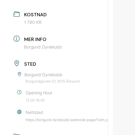
KOSTNAD
1 790 KR
MER INFO
Borgund Dyreklubb
STED
Borgund Dyreklubb
Borgundgavlen 51, 6015 Ålesund
Opening Hour
12.00-18.00
Nettsted
https://borgund-dyreklubb.webnode.page/?utm_source=bypatri