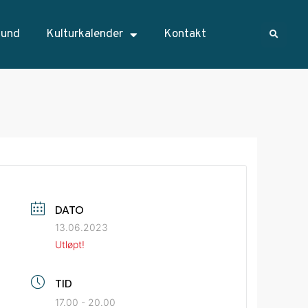
sund
Kulturkalender
Kontakt
DATO
13.06.2023
Utløpt!
TID
17.00 - 20.00