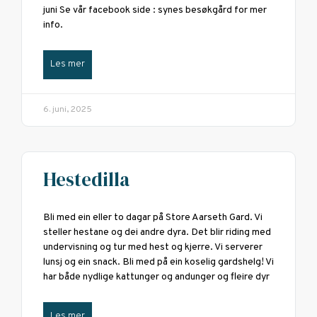
juni Se vår facebook side : synes besøkgård for mer
info.
Les mer
6. juni, 2025
Hestedilla
Bli med ein eller to dagar på Store Aarseth Gard. Vi
steller hestane og dei andre dyra. Det blir riding med
undervisning og tur med hest og kjerre. Vi serverer
lunsj og ein snack. Bli med på ein koselig gardshelg! Vi
har både nydlige kattunger og andunger og fleire dyr
Les mer