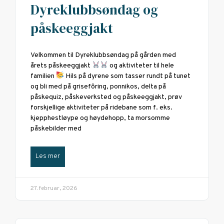
Dyreklubbsøndag og
påskeeggjakt
Velkommen til Dyreklubbsøndag på gården med
årets påskeeggjakt
og aktiviteter til hele
familien
Hils på dyrene som tasser rundt på tunet
og bli med på grisefôring, ponnikos, delta på
påskequiz, påskeverksted og påskeeggjakt, prøv
forskjellige aktiviteter på ridebane som f. eks.
kjepphestløype og høydehopp, ta morsomme
påskebilder med
Les mer
27. februar, 2026