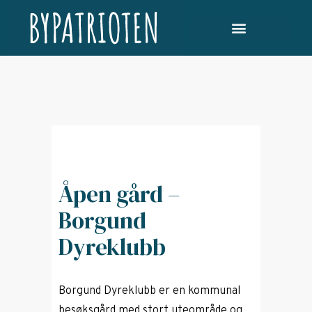
Åpen gård –
Borgund
Dyreklubb
Borgund Dyreklubb er en kommunal
besøksgård med stort uteområde og