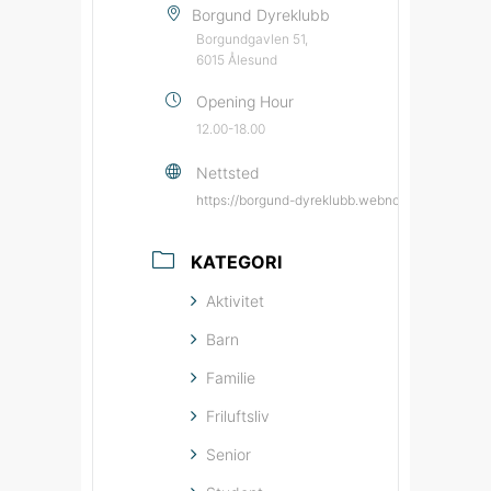
Borgund Dyreklubb
Borgundgavlen 51,
6015 Ålesund
Opening Hour
12.00-18.00
Nettsted
https://borgund-dyreklubb.webnode.page/?utm
KATEGORI
Aktivitet
Barn
Familie
Friluftsliv
Senior