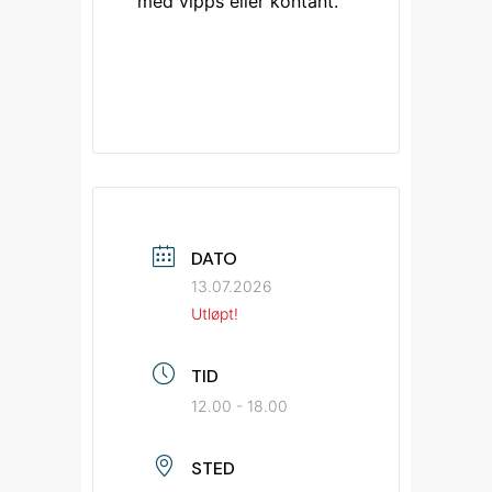
med vipps eller kontant. 
DATO
13.07.2026
Utløpt!
TID
12.00 - 18.00
STED