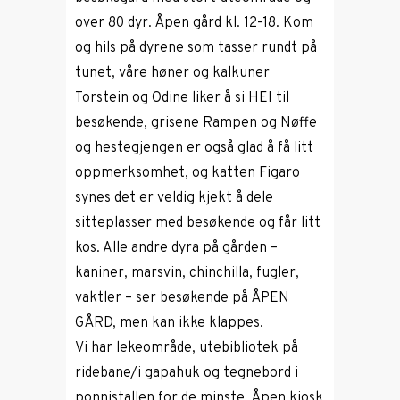
over 80 dyr. Åpen gård kl. 12-18. Kom
og hils på dyrene som tasser rundt på
tunet, våre høner og kalkuner
Torstein og Odine liker å si HEI til
besøkende, grisene Rampen og Nøffe
og hestegjengen er også glad å få litt
oppmerksomhet, og katten Figaro
synes det er veldig kjekt å dele
sitteplasser med besøkende og får litt
kos. Alle andre dyra på gården –
kaniner, marsvin, chinchilla, fugler,
vaktler – ser besøkende på ÅPEN
GÅRD, men kan ikke klappes.
Vi har lekeområde, utebibliotek på
ridebane/i gapahuk og tegnebord i
ponnistallen for de minste. Åpen kiosk