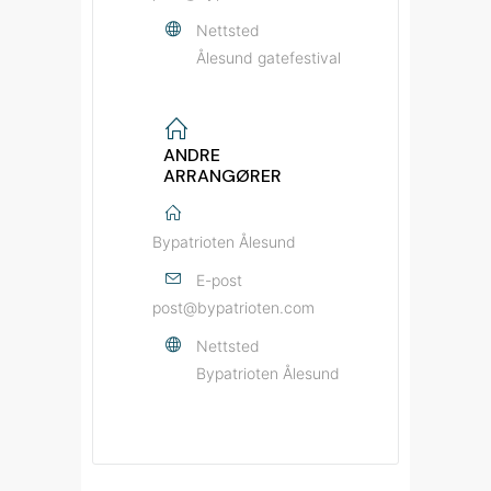
Nettsted
Ålesund gatefestival
ANDRE
ARRANGØRER
Bypatrioten Ålesund
E-post
post@bypatrioten.com
Nettsted
Bypatrioten Ålesund