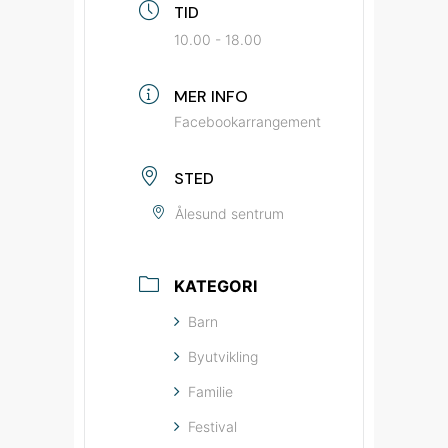
TID
10.00 - 18.00
MER INFO
Facebookarrangement
STED
Ålesund sentrum
KATEGORI
Barn
Byutvikling
Familie
Festival