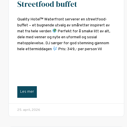
Streetfood buffet
Quality Hotel™ Waterfront serverer en streetfood-
buffet – et bugnende utvalg av småretter inspirert av
mat fra hele verden
Perfekt for å smake litt av alt,
dele med venner og nyte en uformell og sosial
matopplevelse. DJ sørger for god stemning gjennom
hele ettermiddagen
Pris: 349,- per person Vil
Les mer
25. april, 2026