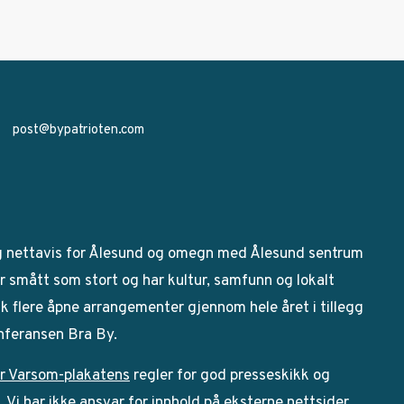
post@bypatrioten.com
g nettavis for Ålesund og omegn med Ålesund sentrum
 smått som stort og har kultur, samfunn og lokalt
bak flere åpne arrangementer gjennom hele året i tillegg
onferansen Bra By.
r Varsom-plakatens
regler for god presseskikk og
Vi har ikke ansvar for innhold på eksterne nettsider