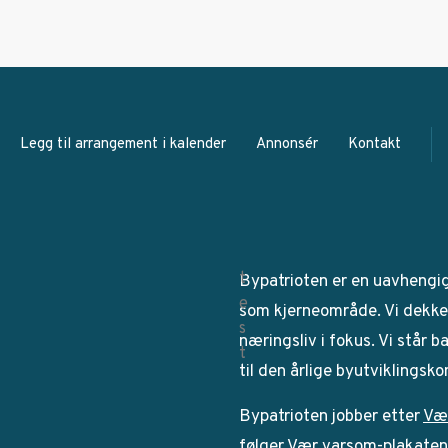
Legg til arrangement i kalender
Annonsér
Kontakt
Bypatrioten er en uavhengi
som kjerneområde. Vi dekker
næringsliv i fokus. Vi står 
til den årlige byutviklingsk
Bypatrioten jobber etter
Væ
følger Vær varsom-plakaten. 