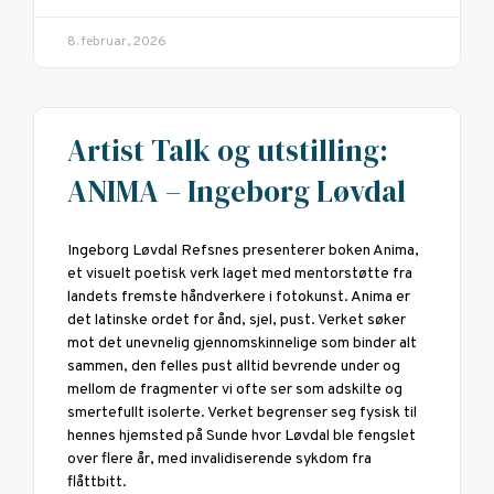
8. februar, 2026
Artist Talk og utstilling:
ANIMA – Ingeborg Løvdal
Ingeborg Løvdal Refsnes presenterer boken Anima,
et visuelt poetisk verk laget med mentorstøtte fra
landets fremste håndverkere i fotokunst. Anima er
det latinske ordet for ånd, sjel, pust. Verket søker
mot det unevnelig gjennomskinnelige som binder alt
sammen, den felles pust alltid bevrende under og
mellom de fragmenter vi ofte ser som adskilte og
smertefullt isolerte. Verket begrenser seg fysisk til
hennes hjemsted på Sunde hvor Løvdal ble fengslet
over flere år, med invalidiserende sykdom fra
flåttbitt.