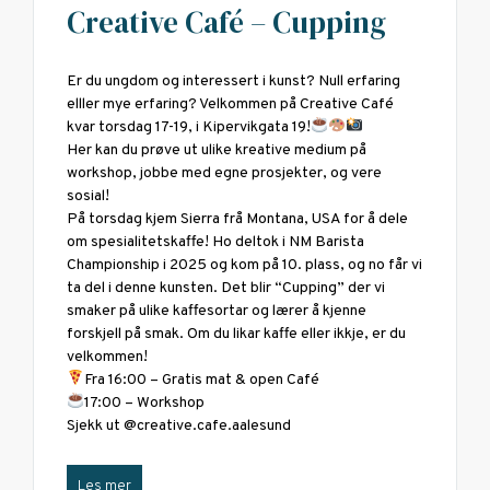
Creative Café – Cupping
Er du ungdom og interessert i kunst? Null erfaring
elller mye erfaring? Velkommen på Creative Café
kvar torsdag 17-19, i Kipervikgata 19!
Her kan du prøve ut ulike kreative medium på
workshop, jobbe med egne prosjekter, og vere
sosial!
På torsdag kjem Sierra frå Montana, USA for å dele
om spesialitetskaffe! Ho deltok i NM Barista
Championship i 2025 og kom på 10. plass, og no får vi
ta del i denne kunsten. Det blir “Cupping” der vi
smaker på ulike kaffesortar og lærer å kjenne
forskjell på smak. Om du likar kaffe eller ikkje, er du
velkommen!
Fra 16:00 – Gratis mat & open Café
17:00 – Workshop
Sjekk ut @creative.cafe.aalesund
Les mer