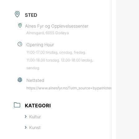
STED
Alnes Fyr og Opplevelsessenter
Alnesgard, 6055 Godøya
Opening Hour
11.00-17.00 tirsdag, onsdag, fredag.
11.00-18.00 torsdag. 12.00-18.00 lørdag,
søndag.
Nettsted
https://www.alnesfyr.no/?utm_source=bypatrioten&utm_medium
KATEGORI
Kultur
Kunst