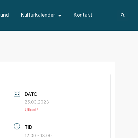
sund
Kulturkalender
Kontakt
DATO
25.03.2023
Utløpt!
TID
12.00 - 18.00