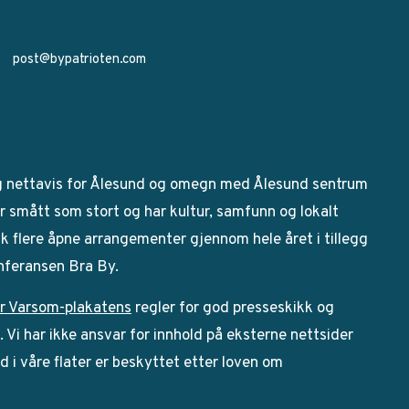
post@bypatrioten.com
g nettavis for Ålesund og omegn med Ålesund sentrum
 smått som stort og har kultur, samfunn og lokalt
bak flere åpne arrangementer gjennom hele året i tillegg
onferansen Bra By.
r Varsom-plakatens
regler for god presseskikk og
Vi har ikke ansvar for innhold på eksterne nettsider
ld i våre flater er beskyttet etter loven om