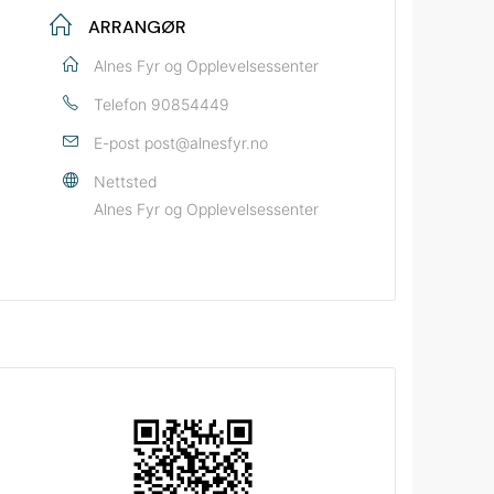
ARRANGØR
Alnes Fyr og Opplevelsessenter
Telefon
90854449
E-post
post@alnesfyr.no
Nettsted
Alnes Fyr og Opplevelsessenter