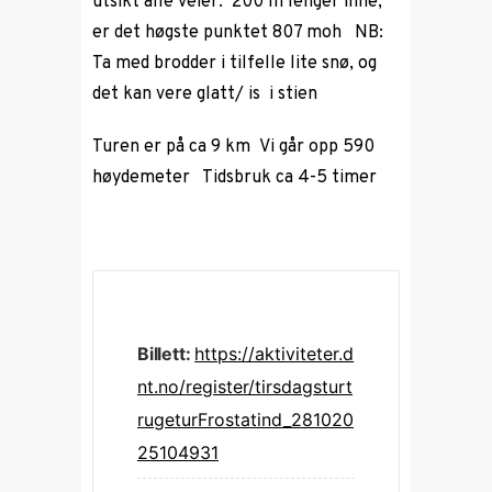
utsikt alle veier. 200 m lenger inne,
er det høgste punktet 807 moh NB:
Ta med brodder i tilfelle lite snø, og
det kan vere glatt/ is i stien
Turen er på ca 9 km Vi går opp 590
høydemeter Tidsbruk ca 4-5 timer
Billett:
https://aktiviteter.d
nt.no/register/tirsdagsturt
rugeturFrostatind_281020
25104931