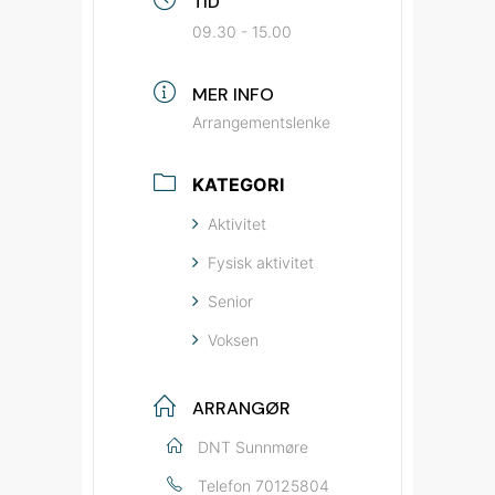
TID
09.30 - 15.00
MER INFO
Arrangementslenke
KATEGORI
Aktivitet
Fysisk aktivitet
Senior
Voksen
ARRANGØR
DNT Sunnmøre
Telefon
70125804