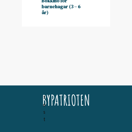
Bokkino for
barnehagar (3 – 6
år)