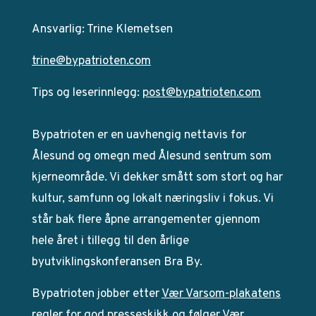
Ansvarlig: Trine Klemetsen
trine@bypatrioten.com
Tips og leserinnlegg:
post@bypatrioten.com
Bypatrioten er en uavhengig nettavis for
Ålesund og omegn med Ålesund sentrum som
kjerneområde. Vi dekker smått som stort og har
kultur, samfunn og lokalt næringsliv i fokus. Vi
står bak flere åpne arrangementer gjennom
hele året i tillegg til den årlige
byutviklingskonferansen Bra By.
Bypatrioten jobber etter
Vær Varsom-plakatens
regler for god presseskikk og følger Vær