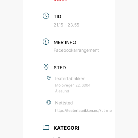
TID
21.15 - 23.55
MER INFO
Facebookarrangement
STED
Teaterfabrikken
Molovegen 22, 6004
Ålesund
Nettsted
https://teaterfabrikken.no/?utm_source=bypat
KATEGORI