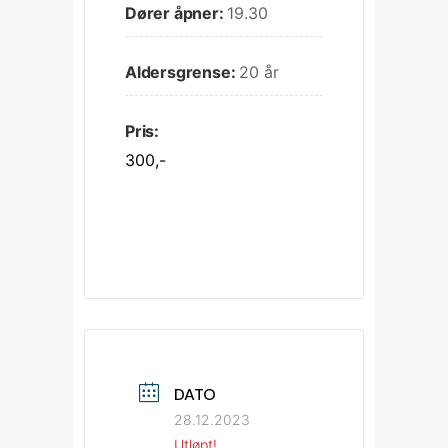
Dører åpner:
19.30
Aldersgrense:
20 år
Pris:
300,-
DATO
28.12.2023
Utløpt!