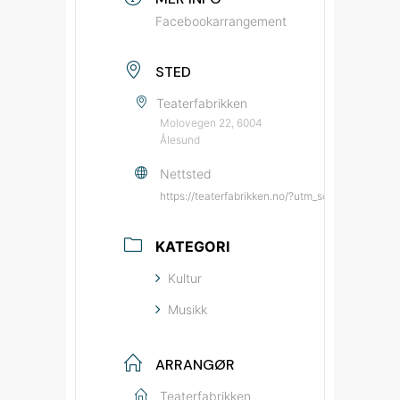
Facebookarrangement
STED
Teaterfabrikken
Molovegen 22, 6004
Ålesund
Nettsted
https://teaterfabrikken.no/?utm_source=bypat
KATEGORI
Kultur
Musikk
ARRANGØR
Teaterfabrikken