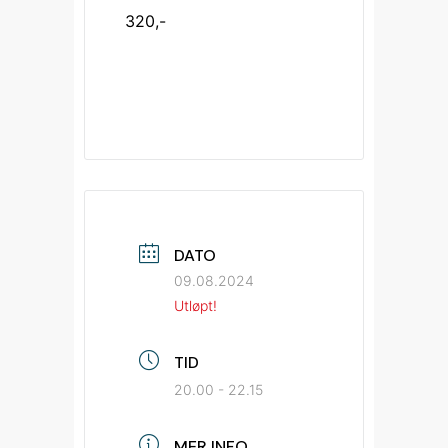
320,-
DATO
09.08.2024
Utløpt!
TID
20.00 - 22.15
MER INFO