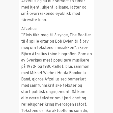
Afzelius og du blir servert to timer
med kjent, ukjent, allsang, latter og
små overraskende øyeblikk med
tårevåte kinn.
Afzelius:
“Elvis fikk meg til å synge, The Beatles
til å spille gitar og Bob Dylan til å bry
meg om tekstene i musikken”, skrev
Björn Afzelius i sine biografier. Som en
av Sveriges mest populære musikere
på 1970- og 1980-tallet, bl.a. sammen
med Mikael Wiehe i Hoola Bandoola
Band, gjorde Afzelius seg bemerket
med samfunnskritiske tekster og
stort politisk engasjement. Så kom
alle nære tekster om kjærlighet og
refleksjoner kring hverdagen i stort.
Tekstene er like aktuelle nu som da,