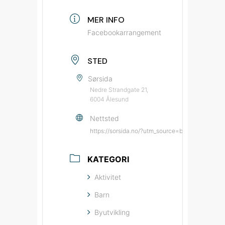
MER INFO
Facebookarrangement
STED
Sørsida
Nedre Strandgate 21,
6004 Ålesund
Nettsted
https://sorsida.no/?utm_source=bypatrioten&u
KATEGORI
Aktivitet
Barn
Byutvikling