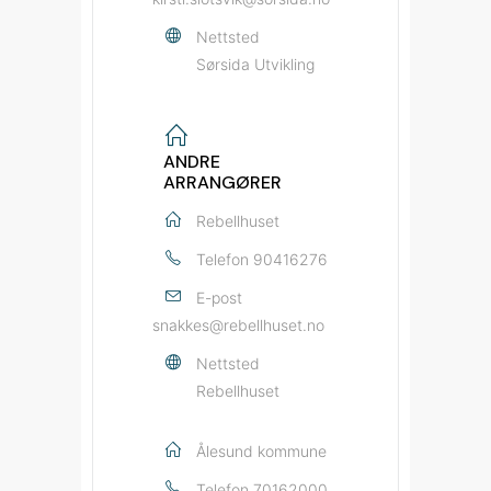
Nettsted
Sørsida Utvikling
ANDRE
ARRANGØRER
Rebellhuset
Telefon
90416276
E-post
snakkes@rebellhuset.no
Nettsted
Rebellhuset
Ålesund kommune
Telefon
70162000