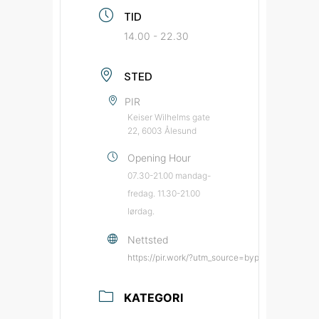
TID
14.00 - 22.30
STED
PIR
Keiser Wilhelms gate
22, 6003 Ålesund
Opening Hour
07.30-21.00 mandag-
fredag. 11.30-21.00
lørdag.
Nettsted
https://pir.work/?utm_source=bypatrioten&utm
KATEGORI