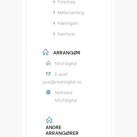
Foredrag
Møte/samling
Næringsliv
Samfunn
ARRANGØR
NExTdigital
E-post
post@nextdigital.no
Nettsted
NExTdigital
ANDRE
ARRANGØRER