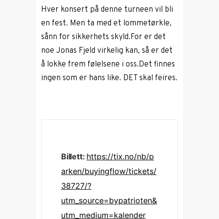
Hver konsert på denne turneen vil bli
en fest. Men ta med et lommetørkle,
sånn for sikkerhets skyld.For er det
noe Jonas Fjeld virkelig kan, så er det
å lokke frem følelsene i oss.Det finnes
ingen som er hans like. DET skal feires.
Billett:
https://tix.no/nb/p
arken/buyingflow/tickets/
38727/?
utm_source=bypatrioten&
utm_medium=kalender