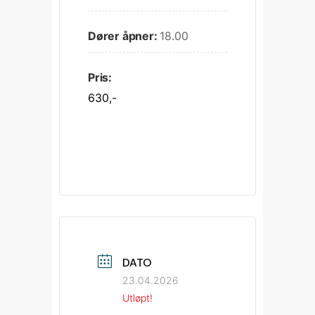
Dører åpner:
18.00
Pris:
630,-
DATO
23.04.2026
Utløpt!