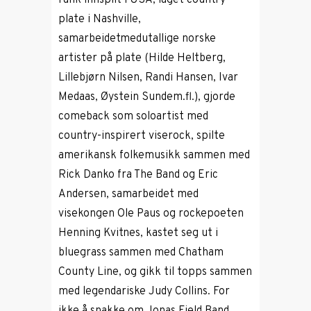
funk innspilt i USA, laget country-
plate i Nashville,
samarbeidetmedutallige norske
artister på plate (Hilde Heltberg,
Lillebjørn Nilsen, Randi Hansen, Ivar
Medaas, Øystein Sundem.fl.), gjorde
comeback som soloartist med
country-inspirert viserock, spilte
amerikansk folkemusikk sammen med
Rick Danko fra The Band og Eric
Andersen, samarbeidet med
visekongen Ole Paus og rockepoeten
Henning Kvitnes, kastet seg ut i
bluegrass sammen med Chatham
County Line, og gikk til topps sammen
med legendariske Judy Collins. For