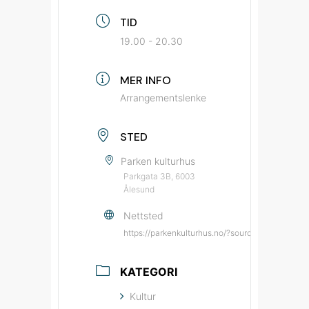
TID
19.00 - 20.30
MER INFO
Arrangementslenke
STED
Parken kulturhus
Parkgata 3B, 6003
Ålesund
Nettsted
https://parkenkulturhus.no/?source=bypatriot
KATEGORI
Kultur