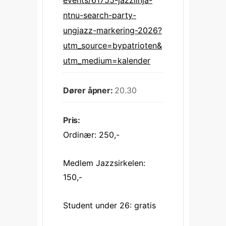
events/61755-jazzlinja-
ntnu-search-party-
ungjazz-markering-2026?
utm_source=bypatrioten&
utm_medium=kalender
Dører åpner:
20.30
Pris:
Ordinær: 250,-
Medlem Jazzsirkelen: 
150,-
Student under 26: gratis