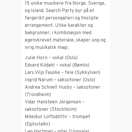
15 unike musikere fra Norge, Sverige,
og Island. Search Party byr på et
fargerikt persongalleri og finslipte
arrangement. Ulike karakter og
bakgrunner, i kombinasjon med
egenskrevet materiale, skaper ung og
ivrig musikalsk magi.
Julie Horn – vokal (Oslo)
Edvard Kildahl – vokal (Bømlo)
Lars Viljo Fauske – fele (Sykkylven)
Ingrid Narum – saksofoner (Oslo)
Andrea Schnell Husby – saksofoner
(Trondheim)
Vidar Hansteen Jörgensen –
saksofoner (Stockholm)
Móeiður Loftsdóttir – trompet
(Egilsstaðir)
Leo Hartman – gitar (Uppsala)