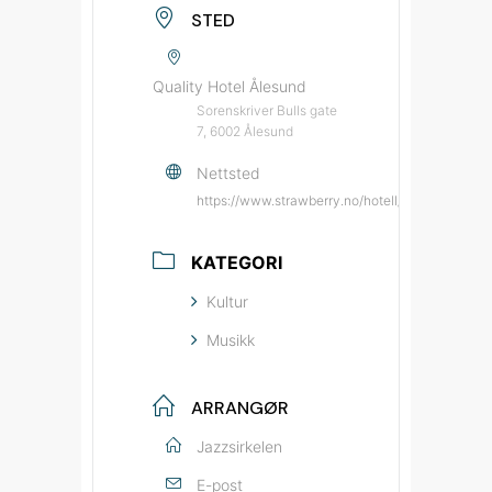
STED
Quality Hotel Ålesund
Sorenskriver Bulls gate
7, 6002 Ålesund
Nettsted
https://www.strawberry.no/hotell/norge/alesund
KATEGORI
Kultur
Musikk
ARRANGØR
Jazzsirkelen
E-post