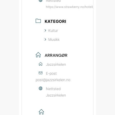
Nettsted
https://www.strawberry.no/hotell/norge/alesund
KATEGORI
Kultur
Musikk
ARRANGØR
Jazzsirkelen
E-post
post@jazzsirkelen.no
Nettsted
Jazzsirkelen