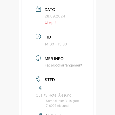
DATO
28.09.2024
Utløpt!
TID
14.00 - 15.30
MER INFO
Facebookarrangement
STED
Quality Hotel Ålesund
Sorenskriver Bulls gate
7, 6002 Ålesund