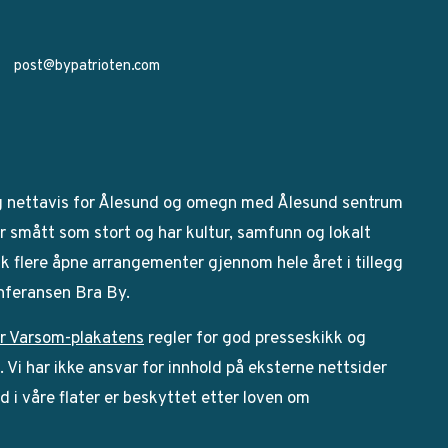
post@bypatrioten.com
g nettavis for Ålesund og omegn med Ålesund sentrum
 smått som stort og har kultur, samfunn og lokalt
bak flere åpne arrangementer gjennom hele året i tillegg
onferansen Bra By.
r Varsom-plakatens
regler for god presseskikk og
Vi har ikke ansvar for innhold på eksterne nettsider
ld i våre flater er beskyttet etter loven om