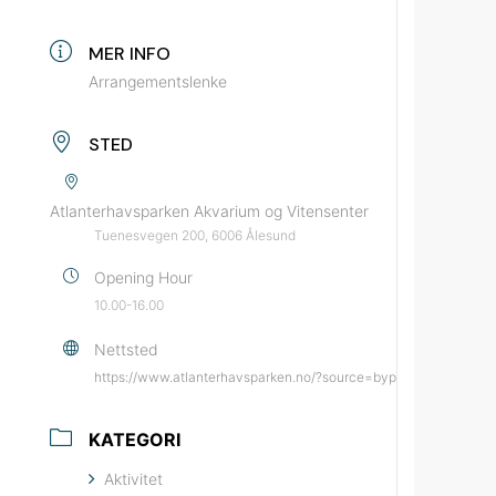
MER INFO
Arrangementslenke
STED
Atlanterhavsparken Akvarium og Vitensenter
Tuenesvegen 200, 6006 Ålesund
Opening Hour
10.00-16.00
Nettsted
https://www.atlanterhavsparken.no/?source=bypatrioten&mediu
KATEGORI
Aktivitet