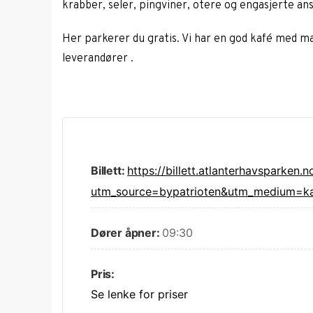
krabber, seler, pingviner, otere og engasjerte an
Her parkerer du gratis. Vi har en god kafé med ma
leverandører .
Billett:
https://billett.atlanterhavsparken.n
utm_source=bypatrioten&utm_medium=ka
Dører åpner:
09:30
Pris:
Se lenke for priser