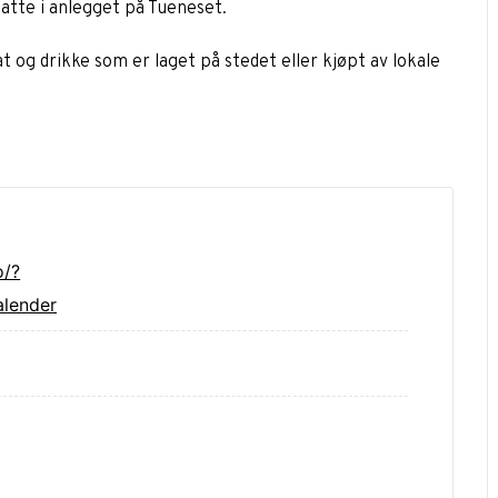
satte i anlegget på Tueneset.
t og drikke som er laget på stedet eller kjøpt av lokale
o/?
lender