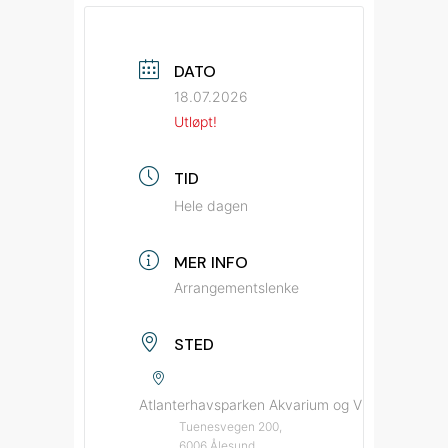
DATO
18.07.2026
Utløpt!
TID
Hele dagen
MER INFO
Arrangementslenke
STED
Atlanterhavsparken Akvarium og Vitensenter
Tuenesvegen 200,
6006 Ålesund