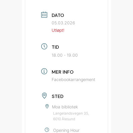
DATO
05.03.2026
Utløpt!
TID
18.00 - 19.00
MER INFO
Facebookarrangement
STED
Moa bibliotek
Langelandsvegen 35,
6010 Ålesund
Opening Hour