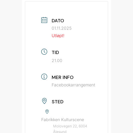
DATO
01.11.2025
Utløpt!
TID
21.00
MER INFO
Facebookarrangement
STED
Fabrikken Kulturscene
Molovegen 22, 6004
Ålesund