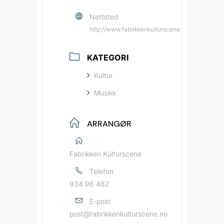
Nettsted
http://www.fabrikkenkulturscene.no/?utm_sou
KATEGORI
Kultur
Musikk
ARRANGØR
Fabrikken Kulturscene
Telefon
934 96 482
E-post
post@fabrikkenkulturscene.no