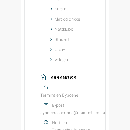
Kultur
Mat og drikke
Nattklubb
Student
Uteliv
Voksen
ARRANGØR
Terminalen Byscene
E-post
synnove.sandnes@momentium.no
Nettsted
Terminalen Byscene