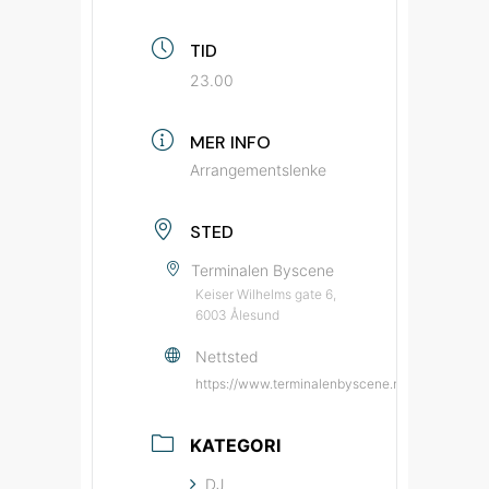
TID
23.00
MER INFO
Arrangementslenke
STED
Terminalen Byscene
Keiser Wilhelms gate 6,
6003 Ålesund
Nettsted
https://www.terminalenbyscene.no/?source=by
KATEGORI
DJ