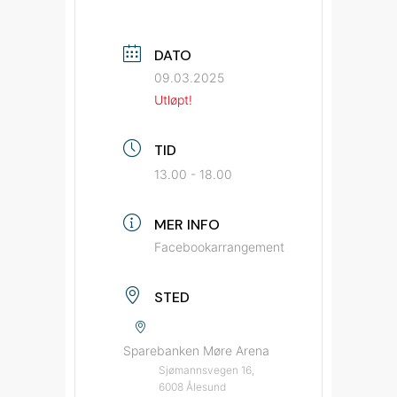
DATO
09.03.2025
Utløpt!
TID
13.00 - 18.00
MER INFO
Facebookarrangement
STED
Sparebanken Møre Arena
Sjømannsvegen 16,
6008 Ålesund