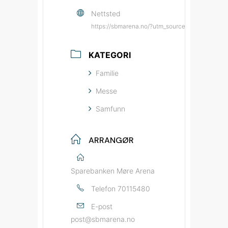
Nettsted
https://sbmarena.no/?utm_source=bypatrioten
KATEGORI
Familie
Messe
Samfunn
ARRANGØR
Sparebanken Møre Arena
Telefon
70115480
E-post
post@sbmarena.no