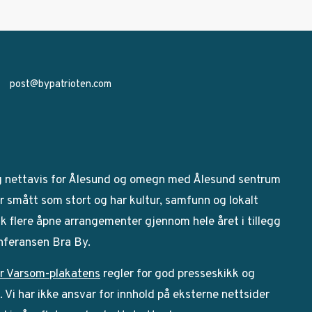
post@bypatrioten.com
g nettavis for Ålesund og omegn med Ålesund sentrum
 smått som stort og har kultur, samfunn og lokalt
bak flere åpne arrangementer gjennom hele året i tillegg
onferansen Bra By.
r Varsom-plakatens
regler for god presseskikk og
Vi har ikke ansvar for innhold på eksterne nettsider