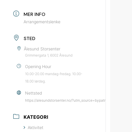
MER INFO
Arrangementslenke
STED
Ålesund Storsenter
Grimmergata 1, 6002 Ålesund
Opening Hour
10.00-20.00 mandag-fredag. 10.00-
18.00 lørdag.
Nettsted
https://alesundstorsenter.no/?utm_source=bypatrioten&utm_med
KATEGORI
Aktivitet