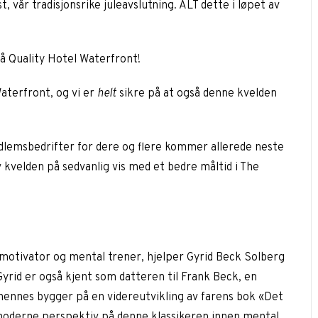
vår tradisjonsrike juleavslutning. ALT dette i løpet av
å Quality Hotel Waterfront!
Waterfront, og vi er
helt
sikre på at også denne kvelden
edlemsbedrifter for dere og flere kommer allerede neste
v kvelden på sedvanlig vis med et bedre måltid i The
motivator og mental trener, hjelper Gyrid Beck Solberg
 Gyrid er også kjent som datteren til Frank Beck, en
hennes bygger på en videreutvikling av farens bok «Det
moderne perspektiv på denne klassikeren innen mental