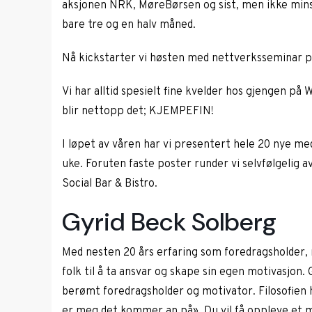
aksjonen NRK, MøreBørsen og sist, men ikke minst, 
bare tre og en halv måned.
Nå kickstarter vi høsten med nettverksseminar p
Vi har alltid spesielt fine kvelder hos gjengen på 
blir nettopp det; KJEMPEFIN!
I løpet av våren har vi presentert hele 20 nye m
uke. Foruten faste poster runder vi selvfølgelig a
Social Bar & Bistro.
Gyrid Beck Solberg
Med nesten 20 års erfaring som foredragsholder, 
folk til å ta ansvar og skape sin egen motivasjon.
berømt foredragsholder og motivator. Filosofien 
er meg det kommer an på». Du vil få oppleve et 