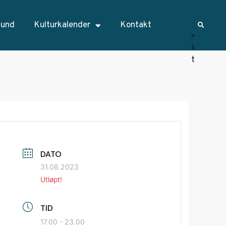
sund
Kulturkalender
Kontakt
DATO
31.08.2023
Utløpt!
TID
17.00 - 23.00