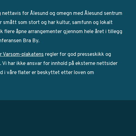
g nettavis for Ålesund og omegn med Ålesund sentrum
 smått som stort og har kultur, samfunn og lokalt
bak flere åpne arrangementer gjennom hele året i tillegg
onferansen Bra By.
r Varsom-plakatens
regler for god presseskikk og
Vi har ikke ansvar for innhold på eksterne nettsider
ld i våre flater er beskyttet etter loven om