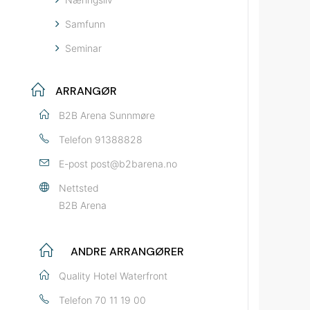
Samfunn
Seminar
ARRANGØR
B2B Arena Sunnmøre
Telefon
91388828
E-post
post@b2barena.no
Nettsted
B2B Arena
ANDRE ARRANGØRER
Quality Hotel Waterfront
Telefon
70 11 19 00