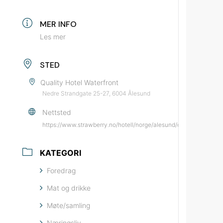
MER INFO
Les mer
STED
Quality Hotel Waterfront
Nedre Strandgate 25-27, 6004 Ålesund
Nettsted
https://www.strawberry.no/hotell/norge/alesund/quality-hotel
KATEGORI
Foredrag
Mat og drikke
Møte/samling
Næringsliv