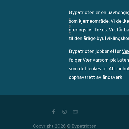
Bypatrioten er en uavhengi
som kjerneområde. Vi dekker
næringsliv i fokus. Vi står 
til den årlige byutviklingsk
Bypatrioten jobber etter
Væ
følger Vær varsom-plakaten. 
som det lenkes til. Alt innho
opphavsrett av åndsverk
Copyright 2026 © Bypatrioten