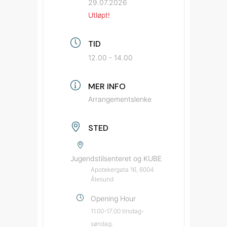
29.07.2026
Utløpt!
TID
12.00 - 14.00
MER INFO
Arrangementslenke
STED
Jugendstilsenteret og KUBE
Apotekergata 16, 6004
Ålesund
Opening Hour
11.00-17.00 tirsdag-
søndag.