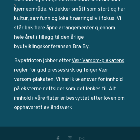
Ålesund og omegn med Ålesund sentrum som
kjerneområde. Vi dekker smått som stort og har
kultur, samfunn og lokalt næringsliv i fokus. Vi
står bak flere åpne arrangementer gjennom
hele året i tillegg til den årlige
byutviklingskonferansen Bra By.
Bypatrioten jobber etter
Vær Varsom-plakatens
regler for god presseskikk og følger Vær
varsom-plakaten. Vi har ikke ansvar for innhold
på eksterne nettsider som det lenkes til. Alt
innhold i våre flater er beskyttet etter loven om
opphavsrett av åndsverk