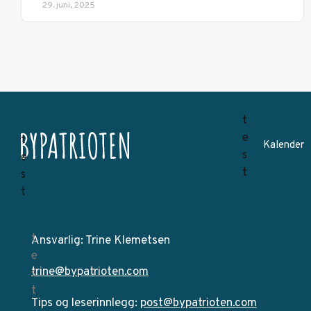
29. juni, 2025
Kalender
Ansvarlig: Trine Klemetsen
trine@bypatrioten.com
Tips og leserinnlegg:
post@bypatrioten.com