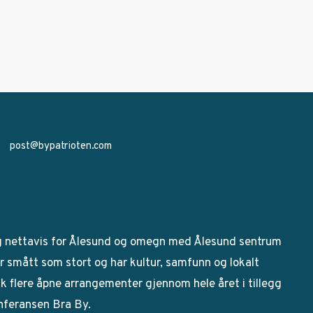
post@bypatrioten.com
g nettavis for Ålesund og omegn med Ålesund sentrum
 smått som stort og har kultur, samfunn og lokalt
bak flere åpne arrangementer gjennom hele året i tillegg
onferansen Bra By.