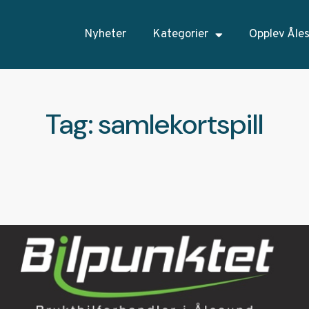
Nyheter
Kategorier
Opplev Åle
Tag: samlekortspill