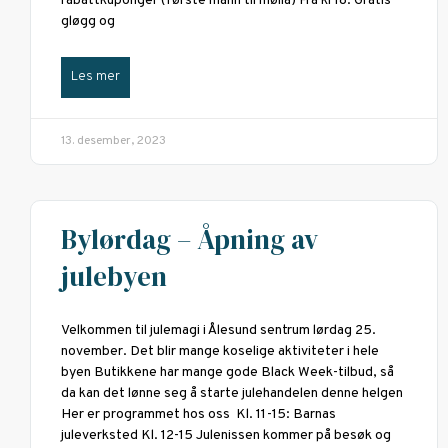
rabattkuponger (første mann til mølla) Fra kl 18: Gratis
gløgg og
Les mer
13. desember, 2023
Bylørdag – Åpning av
julebyen
Velkommen til julemagi i Ålesund sentrum lørdag 25.
november. Det blir mange koselige aktiviteter i hele
byen Butikkene har mange gode Black Week-tilbud, så
da kan det lønne seg å starte julehandelen denne helgen
Her er programmet hos oss Kl. 11-15: Barnas
juleverksted Kl. 12-15 Julenissen kommer på besøk og