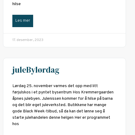
hilse
Les mer
17. desember, 2023
juleBylørdag
Lørdag 25. november varmes det opp med litt
førjulskos i et pyntet bysentrum Hos Kremmergaarden
åpnes julebyen. Julenissen kommer for å hilse på barna
og det blir eget juleverksted. Butikkene har mange
gode Black Week-tilbud, så da kan det lønne seg å
starte julehandelen denne helgen Her er programmet
hos