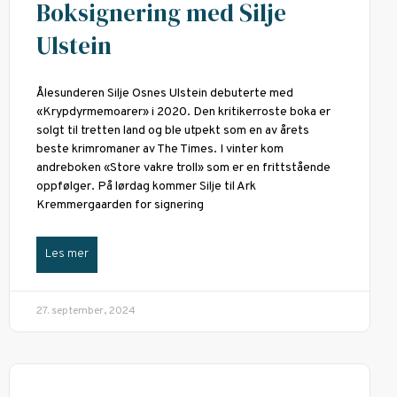
Boksignering med Silje
Ulstein
Ålesunderen Silje Osnes Ulstein debuterte med
«Krypdyrmemoarer» i 2020. Den kritikerroste boka er
solgt til tretten land og ble utpekt som en av årets
beste krimromaner av The Times. I vinter kom
andreboken «Store vakre troll» som er en frittstående
oppfølger. På lørdag kommer Silje til Ark
Kremmergaarden for signering
Les mer
27. september, 2024