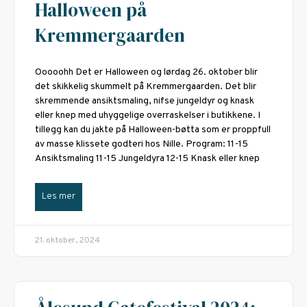
Halloween på
Kremmergaarden
Ooooohh Det er Halloween og lørdag 26. oktober blir
det skikkelig skummelt på Kremmergaarden. Det blir
skremmende ansiktsmaling, nifse jungeldyr og knask
eller knep med uhyggelige overraskelser i butikkene. I
tillegg kan du jakte på Halloween-bøtta som er proppfull
av masse klissete godteri hos Nille. Program: 11-15
Ansiktsmaling 11-15 Jungeldyra 12-15 Knask eller knep
Les mer
21. oktober, 2024