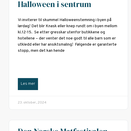
Halloween i sentrum
Vi inviterer til skummel Halloweenstemning i byen på
lørdag! Det blir Knask eller knep rundt om i byen mellom
kl.12-15. Se etter gresskar utenfor butikkene og
hotellene – der venter det noe godt til alle barn som er
utkledd eller har ansiktsmaling! Følgende er garanterte
stopp, men det kan hende
Les mer
23. oktober, 2024