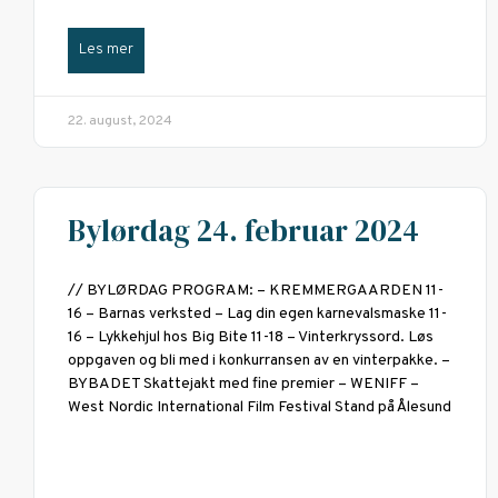
Les mer
22. august, 2024
Bylørdag 24. februar 2024
// BYLØRDAG PROGRAM: – KREMMERGAARDEN 11-
16 – Barnas verksted – Lag din egen karnevalsmaske 11-
16 – Lykkehjul hos Big Bite 11-18 – Vinterkryssord. Løs
oppgaven og bli med i konkurransen av en vinterpakke. –
BYBADET Skattejakt med fine premier – WENIFF –
West Nordic International Film Festival Stand på Ålesund