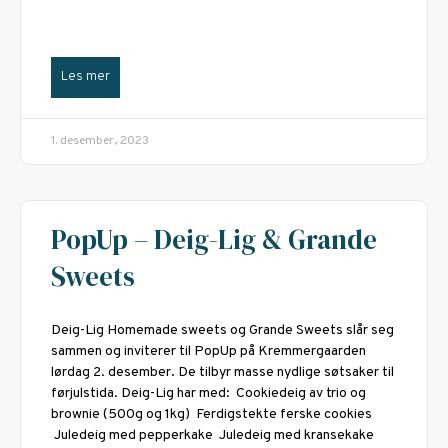
Les mer
1. desember, 2023
PopUp – Deig-Lig & Grande
Sweets
Deig-Lig Homemade sweets og Grande Sweets slår seg
sammen og inviterer til PopUp på Kremmergaarden
lørdag 2. desember. De tilbyr masse nydlige søtsaker til
førjulstida. Deig-Lig har med: Cookiedeig av trio og
brownie (500g og 1kg) Ferdigstekte ferske cookies
Juledeig med pepperkake Juledeig med kransekake