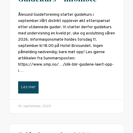
Ålesund Guideforening starter guidekurs i
september.Vårt distrikt opplever økt etterspørsel
etter utdannede guider. Vi starter derfor guidekurs
med undervisning en kveld pr. uke og avslutning våren
2026. Informasjonsmøte holdes torsdag 11.
september kl 18.00 på Hotel Brosundet. Ingen
påmelding nødvendig; bare møt opp! Les gjerne
artikkelen fra Sunnmørsposten:
https://www.smp.no/…/slik-blir-guidene-laert-opp-
i…
Les mer
10. september, 2025