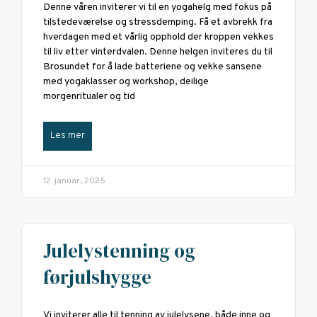
Denne våren inviterer vi til en yogahelg med fokus på
tilstedeværelse og stressdemping. Få et avbrekk fra
hverdagen med et vårlig opphold der kroppen vekkes
til liv etter vinterdvalen. Denne helgen inviteres du til
Brosundet for å lade batteriene og vekke sansene
med yogaklasser og workshop, deilige
morgenritualer og tid
Les mer
12. januar, 2025
Julelystenning og
førjulshygge
Vi inviterer alle til tenning av julelysene, både inne og