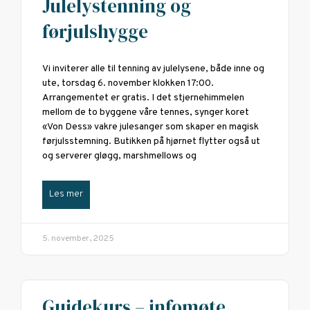
Julelystenning og
førjulshygge
Vi inviterer alle til tenning av julelysene, både inne og
ute, torsdag 6. november klokken 17:00.
Arrangementet er gratis. I det stjernehimmelen
mellom de to byggene våre tennes, synger koret
«Von Dess» vakre julesanger som skaper en magisk
førjulsstemning. Butikken på hjørnet flytter også ut
og serverer gløgg, marshmellows og
Les mer
5. november, 2025
Guidekurs – infomøte