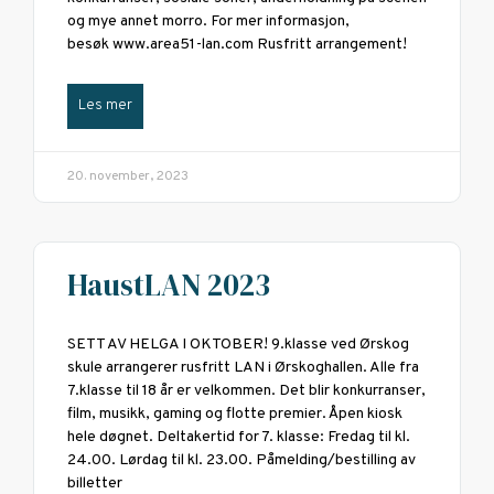
og mye annet morro. For mer informasjon,
besøk www.area51-lan.com Rusfritt arrangement!
Les mer
20. november, 2023
HaustLAN 2023
SETT AV HELGA I OKTOBER! 9.klasse ved Ørskog
skule arrangerer rusfritt LAN i Ørskoghallen. Alle fra
7.klasse til 18 år er velkommen. Det blir konkurranser,
film, musikk, gaming og flotte premier. Åpen kiosk
hele døgnet. Deltakertid for 7. klasse: Fredag til kl.
24.00. Lørdag til kl. 23.00. Påmelding/bestilling av
billetter