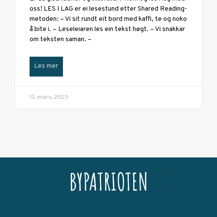
oss! LES I LAG er ei lesestund etter Shared Reading-
metoden: – Vi sit rundt eit bord med kaffi, te og noko
å bite i. – Leseleiaren les ein tekst høgt. – Vi snakkar
om teksten saman. –
Les mer
13. mars, 2023