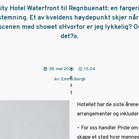
lity Hotel Waterfront til Regnbuenatt: en farge
stemning. Et av kveldens høydepunkt skjer nå
cenen med showet «Hvorfor er jeg lykkelig? Og
det?».
28. mai 2026
15.04
Av: Emma Bergli
Hotellet har de siste åre
arrangementer og inkluderi
– For oss handler Pride om
skape et sted hvor mennesk