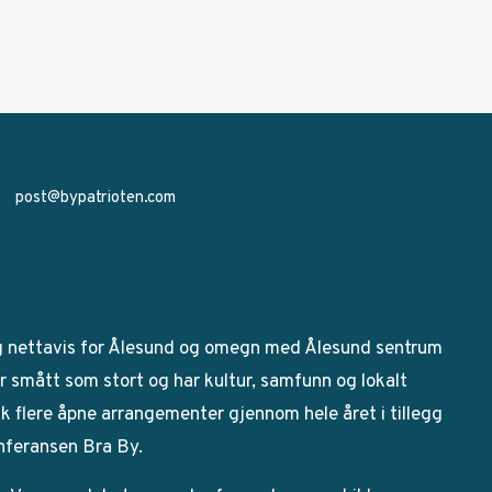
post@bypatrioten.com
g nettavis for Ålesund og omegn med Ålesund sentrum
 smått som stort og har kultur, samfunn og lokalt
bak flere åpne arrangementer gjennom hele året i tillegg
onferansen Bra By.