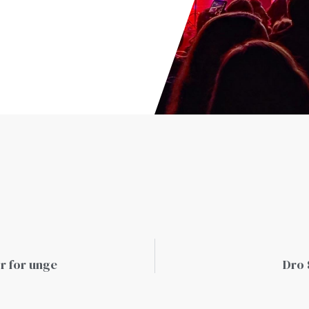
r for unge
Dro 