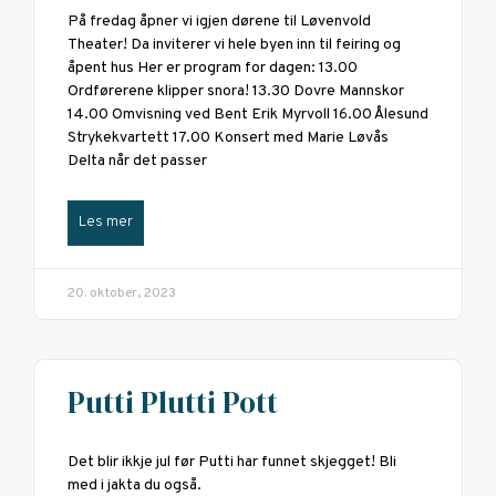
På fredag åpner vi igjen dørene til Løvenvold
Theater! Da inviterer vi hele byen inn til feiring og
åpent hus Her er program for dagen: 13.00
Ordførerene klipper snora! 13.30 Dovre Mannskor
14.00 Omvisning ved Bent Erik Myrvoll 16.00 Ålesund
Strykekvartett 17.00 Konsert med Marie Løvås
Delta når det passer
Les mer
20. oktober, 2023
Putti Plutti Pott
Det blir ikkje jul før Putti har funnet skjegget! Bli
med i jakta du også.