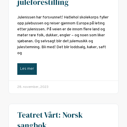
juleforestilling
Julenissen har forsvunnet! Hatlehol skolekorps fyller
opp julebussen og reiser gjennom Europa på leting
etter julenissen. På veien er de innom flere land og
møter rare folk, dukker, engler – og noen som liker
sjøbanan. Og selvsagt blir det julemusikk og
julestemning. Bli med! Det blir loddsalg, kaker, saft
og
Les mer
28. november, 2023
Teatret Vårt: Norsk
sangbok