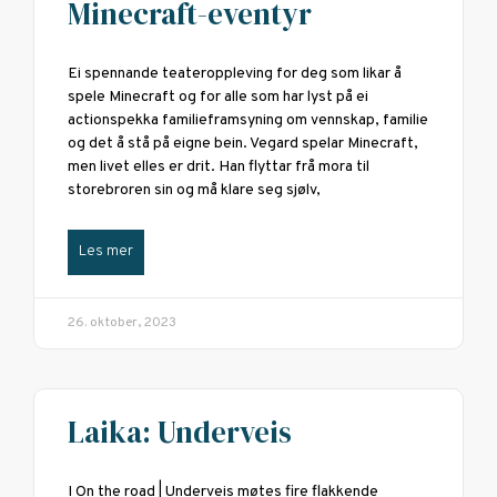
Minecraft-eventyr
Ei spennande teateroppleving for deg som likar å
spele Minecraft og for alle som har lyst på ei
actionspekka familieframsyning om vennskap, familie
og det å stå på eigne bein. Vegard spelar Minecraft,
men livet elles er drit. Han flyttar frå mora til
storebroren sin og må klare seg sjølv,
Les mer
26. oktober, 2023
Laika: Underveis
I On the road | Underveis møtes fire flakkende