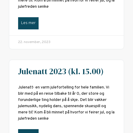
mere til! Kom å bli minnet på hvorfor vi feirer jul, og la
julefreden senke
Les mer
22. november, 2023
Julenatt 2023 (kl. 15.00)
Julenatt- en varm julefortelling for hele familien. Vi
blir med på en reise tilbake til år 0, der store og
forunderlige ting holder på å skje. Det blir vakker
julemusikk, nydelig dans, spennende skuespill og
mere til! Kom å bli minnet på hvorfor vi feirer jul, og la
julefreden senke