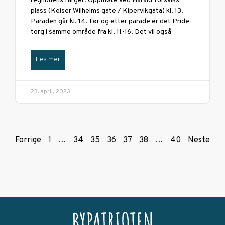
regnbuens farger. Oppmøte ved Harald Torsviks
plass (Keiser Wilhelms gate / Kipervikgata) kl. 13.
Paraden går kl. 14. Før og etter parade er det Pride-
torg i samme område fra kl. 11-16. Det vil også
Les mer
23. april, 2023
Forrige
1
…
34
35
36
37
38
…
40
Neste