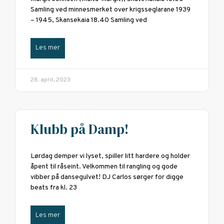
Samling ved minnesmerket over krigsseglarane 1939
– 1945, Skansekaia 18.40 Samling ved
Les mer
28. april, 2023
Klubb på Damp!
Lørdag demper vi lyset, spiller litt hardere og holder
åpent til råseint. Velkommen til rangling og gode
vibber på dansegulvet! DJ Carlos sørger for digge
beats fra kl. 23
Les mer