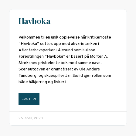
Havboka
Velkommen til en unik opplevelse når kritikerroste
“Havboka” settes opp med akvarietanken i
Atlanterhavsparken i Ålesund som kulisse.
Forestillingen “Havboka” er basert på Morten A.
Strøksnes prisbelønte bok med samme navn.
Sceneutgaven er dramatisert av Ole Anders
Tandberg, og skuespiller Jan Sælid gjør rollen som
både håkjerring og fisker i
Les mer
26. april, 2023