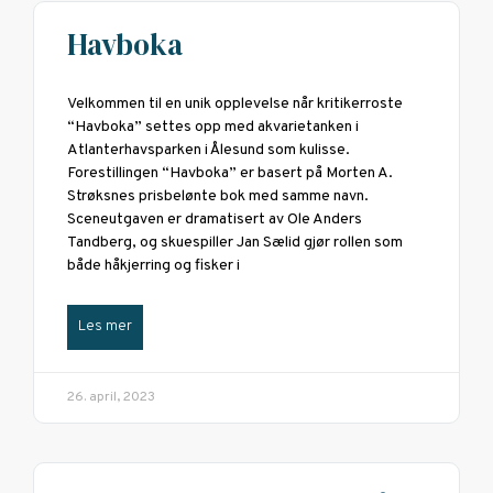
Havboka
Velkommen til en unik opplevelse når kritikerroste
“Havboka” settes opp med akvarietanken i
Atlanterhavsparken i Ålesund som kulisse.
Forestillingen “Havboka” er basert på Morten A.
Strøksnes prisbelønte bok med samme navn.
Sceneutgaven er dramatisert av Ole Anders
Tandberg, og skuespiller Jan Sælid gjør rollen som
både håkjerring og fisker i
Les mer
26. april, 2023