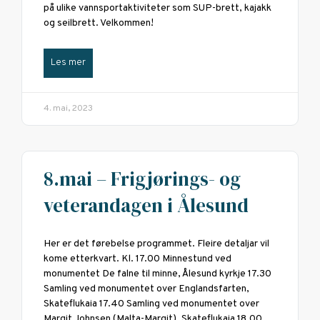
på ulike vannsportaktiviteter som SUP-brett, kajakk
og seilbrett. Velkommen!
Les mer
4. mai, 2023
8.mai – Frigjørings- og
veterandagen i Ålesund
Her er det førebelse programmet. Fleire detaljar vil
kome etterkvart. Kl. 17.00 Minnestund ved
monumentet De falne til minne, Ålesund kyrkje 17.30
Samling ved monumentet over Englandsfarten,
Skateflukaia 17.40 Samling ved monumentet over
Margit Johnsen (Malta-Margit), Skateflukaia 18.00