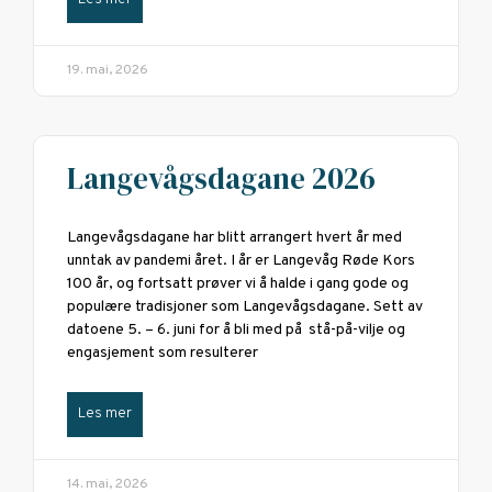
Les mer
19. mai, 2026
Langevågsdagane 2026
Langevågsdagane har blitt arrangert hvert år med
unntak av pandemi året. I år er Langevåg Røde Kors
100 år, og fortsatt prøver vi å halde i gang gode og
populære tradisjoner som Langevågsdagane. Sett av
datoene 5. – 6. juni for å bli med på stå-på-vilje og
engasjement som resulterer
Les mer
14. mai, 2026