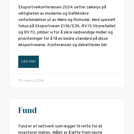
Eksportveikonferansen 2024 setter søkelys på
viktigheten av moderne og trafikksikre
veiforbindelser ut av Møre og Romsdal. Med spesielt
fokus på Eksportveien E136/E39, RV 15 Strynefjellet
og RV 70, jobber vi for å sikre nødvendige midler og
prioriteringer for å få en bedre standard på disse
eksportveiene. Konferansier og debattleder blir
Les mer
29. mars, 2024
Fund
Fund er et nettverk som legger til rette for at
investorer møtes. Målet er å løfte frem neste