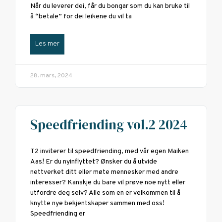
Når du leverer dei, får du bongar som du kan bruke til
å “betale” for dei leikene du vil ta
Les mer
28. mars, 2024
Speedfriending vol.2 2024
T2 inviterer til speedfriending, med vår egen Maiken
Aas! Er du nyinflyttet? Ønsker du å utvide
nettverket ditt eller møte mennesker med andre
interesser? Kanskje du bare vil prøve noe nytt eller
utfordre deg selv? Alle som en er velkommen til å
knytte nye bekjentskaper sammen med oss!
Speedfriending er