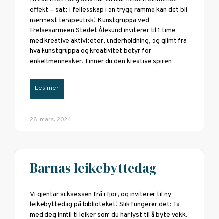
effekt – satt i fellesskap i en trygg ramme kan det bli
nærmest terapeutisk! Kunstgruppa ved
Frelsesarmeen Stedet Ålesund inviterer til 1 time
med kreative aktiviteter, underholdning, og glimt fra
hva kunstgruppa og kreativitet betyr for
enkeltmennesker. Finner du den kreative spiren
Les mer
28. mars, 2024
Barnas leikebyttedag
Vi gjentar suksessen frå i fjor, og inviterer til ny
leikebyttedag på biblioteket! Slik fungerer det: Ta
med deg inntil ti leiker som du har lyst til å byte vekk.