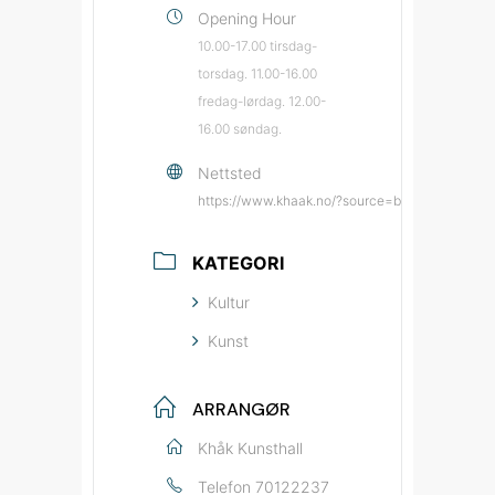
Opening Hour
10.00-17.00 tirsdag-
torsdag. 11.00-16.00
fredag-lørdag. 12.00-
16.00 søndag.
Nettsted
https://www.khaak.no/?source=bypatrioten&me
KATEGORI
Kultur
Kunst
ARRANGØR
Khåk Kunsthall
Telefon
70122237