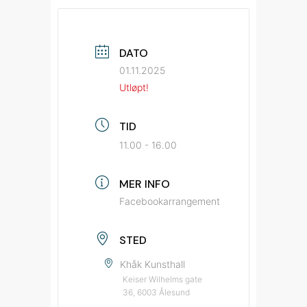
DATO
01.11.2025
Utløpt!
TID
11.00 - 16.00
MER INFO
Facebookarrangement
STED
Khåk Kunsthall
Keiser Wilhelms gate
36, 6003 Ålesund