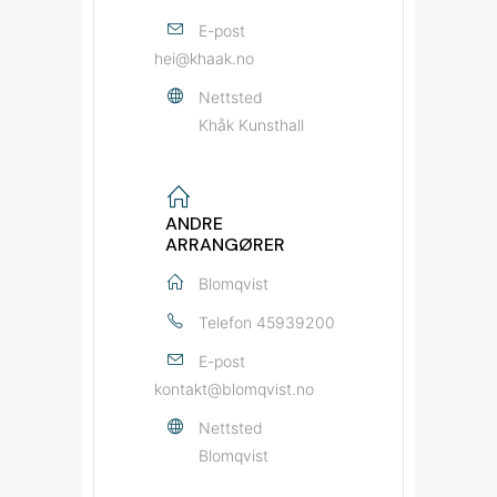
E-post
hei@khaak.no
Nettsted
Khåk Kunsthall
ANDRE
ARRANGØRER
Blomqvist
Telefon
45939200
E-post
kontakt@blomqvist.no
Nettsted
Blomqvist