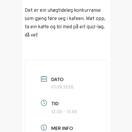
Det er ein uhøgtideleg konkurranse
som gjeng føre seg i kafeen. Møt opp,
ta ein kaffe og bli med på eit quiz-lag,
då vel!
DATO
01.09.2026
TID
12.00 - 13.00
MER INFO