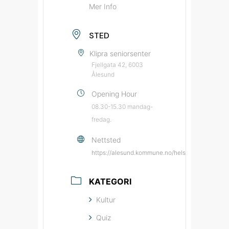
Mer Info
STED
Klipra seniorsenter
Fjellgata 42, 6003
Ålesund
Opening Hour
08.30-15.30 mandag-
fredag.
Nettsted
https://alesund.kommune.no/helse-og-omsorg/da
KATEGORI
Kultur
Quiz