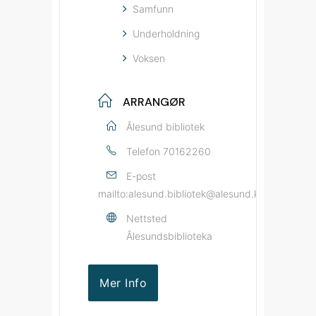
Samfunn
Underholdning
Voksen
ARRANGØR
Ålesund bibliotek
Telefon
70162260
E-post
mailto:alesund.bibliotek@alesund.kommune.no
Nettsted
Ålesundsbiblioteka
Mer Info