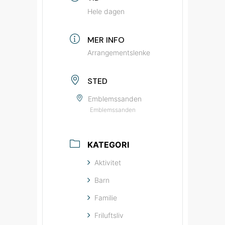
Hele dagen
MER INFO
Arrangementslenke
STED
Emblemssanden
Emblemssanden
KATEGORI
Aktivitet
Barn
Familie
Friluftsliv