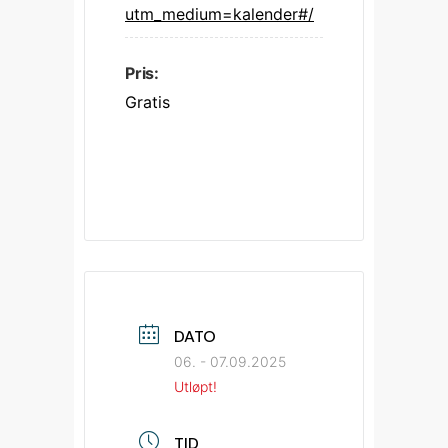
utm_medium=kalender#/
Pris:
Gratis
DATO
06. - 07.09.2025
Utløpt!
TID