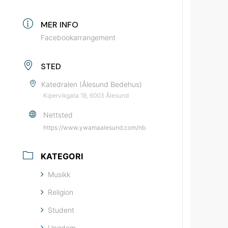
MER INFO
Facebookarrangement
STED
Katedralen (Ålesund Bedehus)
Kipervikgata 19, 6003 Ålesund
Nettsted
https://www.ywamaalesund.com/nb
KATEGORI
Musikk
Religion
Student
Ungdom