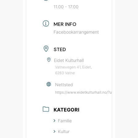
11.00 - 17.00
MER INFO
Facebookarrangement
STED
Eidet Kulturhall
Vatnevegen 41, Eidet,
6283 Vatne
Nettsted
https://www.eidetkulturhall.no/?utm_source=b
KATEGORI
Familie
Kultur